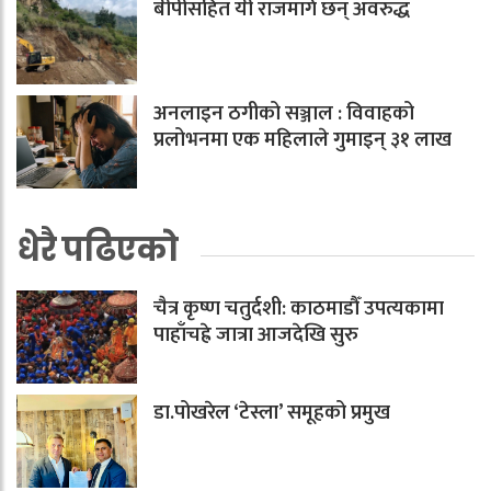
बीपीसहित यी राजमार्ग छन् अवरुद्ध
अनलाइन ठगीको सञ्जाल : विवाहको
प्रलोभनमा एक महिलाले गुमाइन् ३१ लाख
धेरै पढिएको
चैत्र कृष्ण चतुर्दशी: काठमाडौँ उपत्यकामा
पाहाँचह्रे जात्रा आजदेखि सुरु
डा.पोखरेल ‘टेस्ला’ समूहको प्रमुख