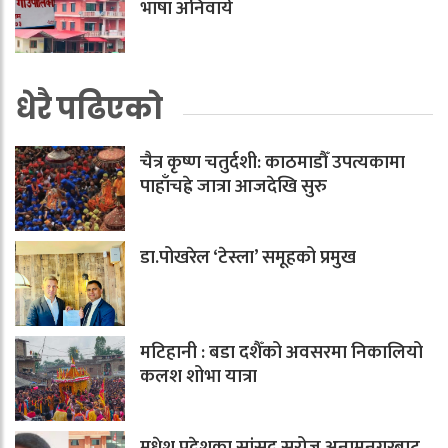
भाषा अनिवार्य
धेरै पढिएको
चैत्र कृष्ण चतुर्दशी: काठमाडौँ उपत्यकामा
पाहाँचह्रे जात्रा आजदेखि सुरु
डा.पोखरेल ‘टेस्ला’ समूहको प्रमुख
मटिहानी : बडा दशैँको अवसरमा निकालियो
कलश शोभा यात्रा
मधेश प्रदेशका सांसद सरोज अनामनगरबाट