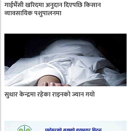
गाईभैँसी खरिदमा अनुदान दिएपछि किसान
व्यावसायिक पशुपालनमा
सुधार केन्द्रमा रहेका राइनको ज्यान गयो