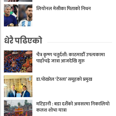
लियोनल मेसीका पिताको निधन
धेरै पढिएको
चैत्र कृष्ण चतुर्दशी: काठमाडौँ उपत्यकामा
पाहाँचह्रे जात्रा आजदेखि सुरु
डा.पोखरेल ‘टेस्ला’ समूहको प्रमुख
मटिहानी : बडा दशैँको अवसरमा निकालियो
कलश शोभा यात्रा