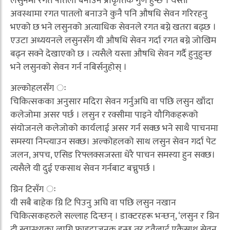
लसुनमा रगत पातलो बनाउने प्राकृतिक गुण हुन्छ । यस्तो
अवस्थामा रगत पातलो बनाउने कुनै पनि औषधि सेवन गरिरहनु
भएको छ भने लसुनको अत्याधिक सेवनले रगत बग्ने खतरा बढ्छ ।
एउटा अध्ययनले लसुनसँग यी औषधि सेवन गर्दा रगत बग्ने जोखिम
बढ्न सक्ने देखाएको छ । त्यसैले यस्ता औषधि सेवन गर्दै हुनुहुन्छ
भने लसुनको सेवन गर्न नबिर्सनुहोस् ।
अल्कोहलसँग ः
चिकित्सकका अनुसार मदिरा सेवन गर्नुअघि वा पछि लसुन खाँदा
कलेजोमा असर पर्छ । लसुन र रक्सीमा पाइने यौगिकहरूको
संयोजनले कलेजोको कार्यलाई असर गर्न सक्छ भने साथै पाचनमा
समस्या निम्त्याउन सक्छ। अल्कोहलको साथ लसुन सेवन गर्दा पेट
जलन, अपच, एसिड रिफ्लक्सजस्ता धेरै पाचन समस्या हुन सक्छ।
त्यसैले यी दुई एकसाथ सेवन गर्नबाट बच्नुपर्छ ।
ग्रिन टिसँग ः
यी सबै बाहेक ग्रि टि पिउनु अघि वा पछि लसुन नखान
चिकित्सकहरुले सल्लाह दिन्छन् । डाक्टरहरू भन्छन्, ‘लसुन र ग्रिन
टी स्वास्थ्यका लागि फाइदाजनक हुन्छ तर दुवैलाई एकैसाथ सेवन