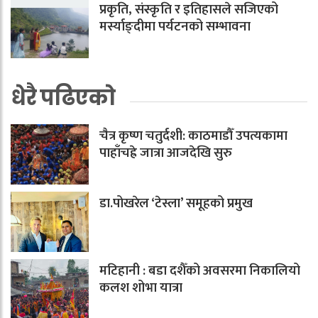
प्रकृति, संस्कृति र इतिहासले सजिएको
मर्स्याङ्दीमा पर्यटनको सम्भावना
धेरै पढिएको
चैत्र कृष्ण चतुर्दशी: काठमाडौँ उपत्यकामा
पाहाँचह्रे जात्रा आजदेखि सुरु
डा.पोखरेल ‘टेस्ला’ समूहको प्रमुख
मटिहानी : बडा दशैँको अवसरमा निकालियो
कलश शोभा यात्रा