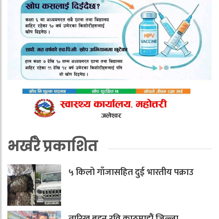
भर्खरै प्रकाशित
५ किलो गाँजासहित दुई भारतीय पक्राउ
तारिख बुझ्न रवि काठमाडौं जिल्ला