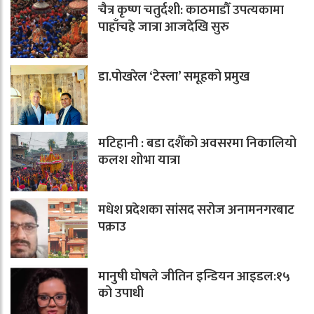
चैत्र कृष्ण चतुर्दशी: काठमाडौँ उपत्यकामा
पाहाँचह्रे जात्रा आजदेखि सुरु
डा.पोखरेल ‘टेस्ला’ समूहको प्रमुख
मटिहानी : बडा दशैँको अवसरमा निकालियो
कलश शोभा यात्रा
मधेश प्रदेशका सांसद सरोज अनामनगरबाट
पक्राउ
मानुषी घोषले जीतिन इन्डियन आइडल:१५
को उपाधी