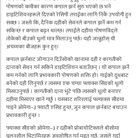
पोषणको कमीका कारण कपाल झर्न सुरु भएको छ भने
डाइटिशियनहरूले दिएको रेसिपी तपाईका लागि निकै उपयोगी हुन
सक्छ । जस्तो कि, दैनिक दहीको सेवनले कपाल झर्ने कम गर्न
सकिन्छ र कपाल बढ्न थाल्छ। तपाईंले दहीमा पोषणविद्ले
तोकेको बीउको धुलो मात्र मिलाउनु पर्छ। यहाँ जान्नुहोस् यी
अचम्मका बीजहरू कुन हुन्।
कपाल झर्नबाट जोगाउन दिउँसोको खानामा दही र कागतीको
दानाको सेवन गर्न सकिने डाइटिशियन बताउँछन् । यो कपाल झर्ने
कम गर्नको लागि प्रभावकारी पोषणको शक्ति हो। गाईको दूधबाट
बनेको दही लिनुपर्छ र त्यसमा एक चम्चा फ्लाक्स सिडको धूलो
मिसाउनुपर्छ । कागतीको दाना भुटे पछि त्यसको धूलो बनाएर
दहीमा मिसाएर खाने गर्छु । यसबाट शरिरलाई फ्ल्याक्स सीडमा
पाइने ओमेगा–३ फ्याटी एसिड हुन्छ, जुन कपाल झर्नबाट बचाउन
प्रभावकारी हुन्छ ।
फ्याक्स सीडको ओमेगा–३ र दहीको प्रोबायोटिक्सले बोसोमा
घुलनशील भिटामिनहरू अवशोषित गर्न मद्दत गर्छ, जसले गर्दा