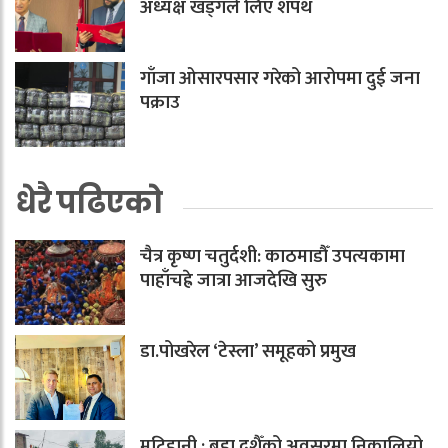
अध्यक्ष खड्गले लिए शपथ
गाँजा ओसारपसार गरेको आरोपमा दुई जना
पक्राउ
धेरै पढिएको
चैत्र कृष्ण चतुर्दशी: काठमाडौँ उपत्यकामा
पाहाँचह्रे जात्रा आजदेखि सुरु
डा.पोखरेल ‘टेस्ला’ समूहको प्रमुख
मटिहानी : बडा दशैँको अवसरमा निकालियो