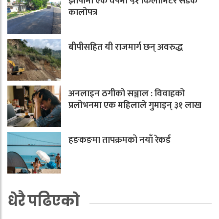
झापामा एक वर्षमा ५१ किलोमिटर सडक
कालोपत्र
बीपीसहित यी राजमार्ग छन् अवरुद्ध
अनलाइन ठगीको सञ्जाल : विवाहको
प्रलोभनमा एक महिलाले गुमाइन् ३१ लाख
हङकङमा तापक्रमको नयाँ रेकर्ड
धेरै पढिएको