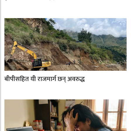
बीपीसहित यी राजमार्ग छन् अवरुद्ध