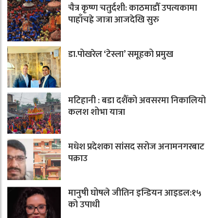
चैत्र कृष्ण चतुर्दशी: काठमाडौँ उपत्यकामा
पाहाँचह्रे जात्रा आजदेखि सुरु
डा.पोखरेल ‘टेस्ला’ समूहको प्रमुख
मटिहानी : बडा दशैँको अवसरमा निकालियो
कलश शोभा यात्रा
मधेश प्रदेशका सांसद सरोज अनामनगरबाट
पक्राउ
मानुषी घोषले जीतिन इन्डियन आइडल:१५
को उपाधी