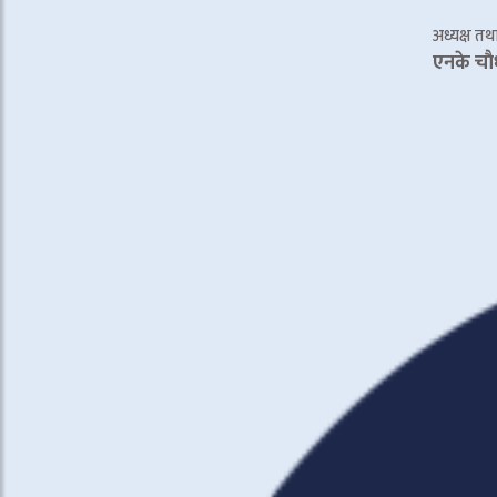
अध्यक्ष तथा 
एनके चाै