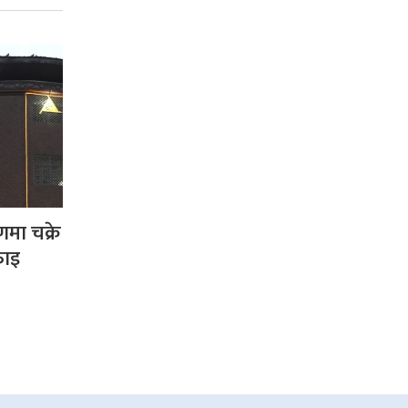
णमा चक्रे
फाइ