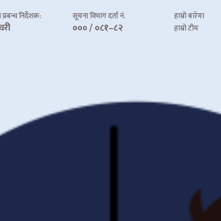
प्रबन्ध निर्देशक:
सूचना विभाग दर्ता नं.
हाम्रो बारेमा
धरी
००० / ०८१–८२
हाम्रो टीम