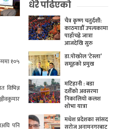
धेरै पढिएको
चैत्र कृष्ण चतुर्दशी:
काठमाडौँ उपत्यकामा
पाहाँचह्रे जात्रा
आजदेखि सुरु
डा.पोखरेल ‘टेस्ला’
्रममा १०५
समूहको प्रमुख
मटिहानी : बडा
त विभिन्न
दशैँको अवसरमा
निकालियो कलश
्जीवकुमार
शोभा यात्रा
मधेश प्रदेशका सांसद
यसअघि पनि
सरोज अनामनगरबाट