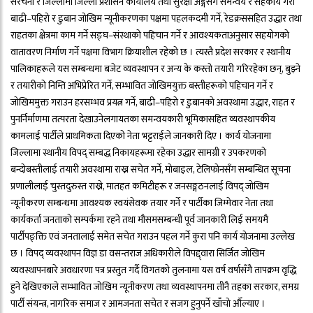
संरचना र जिल्लामा जिल्ला प्रशासन कार्यालय तथा सुरक्षा अङ्गसँग समन्वय र सहकार्य गरी
बाढी–पहिरो र डुबान जोखिम न्यूनीकरणका पक्षमा पहलकदमी गर्ने, रेडक्रससहित उद्धार तथा
राहतका क्षेत्रमा काम गर्ने सङ्घ–संस्थाको पहिचान गर्ने र आवश्यकताअनुसार सहयोगको
वातावरण निर्माण गर्ने पक्षमा विभाग क्रियाशील रहेको छ । त्यस्तै प्रदेश सरकार र स्थानीय
पालिकाहरूले यस सम्बन्धमा बजेट व्यवस्थापन र अन्य के कस्तो तयारी गरिरहेका छन्, बुझ्ने
र तयारीको निम्ति अभिप्रेरित गर्ने, सम्भावित जोखिमयुक्त बस्तीहरूको पहिचान गर्ने र
जोखिममुक्त गराउन हरसम्भव प्रयत्न गर्ने, बाढी–पहिरो र डुबानको अवस्थामा उद्धार, राहत र
पुनर्निर्माणमा तत्परता देखाउनेलगायतका समन्वयकारी भूमिकासहित व्यवस्थापकीय
कामलाई पार्टीले प्राथमिकता दिएको नेता भट्टराईले जानकारी दिए । कार्य योजनामा
जिल्लामा स्थानीय विपद् सम्बद्ध निकायहरूमा रहेका उद्धार सामग्री र उपकरणको
बन्दोबस्तीलाई तयारी अवस्थामा राख्न सचेत गर्ने, मोबाइल, टेलिफोनसँग सम्बन्धित सूचना
प्रणालीलाई चुस्तदुरुस्त राख्ने, मातहत कमिटीहरू र जनसङ्गठनलाई विपद् जोखिम
न्यूनीकरण सम्बन्धमा आवश्यक स्वयंसेवक तयार गर्ने र पार्टीका जिम्मेवार नेता तथा
कार्यकर्ता जनताको सम्पर्कमा रहने तथा मौसमसम्बन्धी पूर्व जानकारी लिई समयमै
पार्टीपङ्क्ति एवं जनतालाई समेत सचेत गराउन पहल गर्ने कुरा पनि कार्य योजनामा उल्लेख
छ । विपद् व्यवस्थापन विज्ञ डा वसन्तराज अधिकारीले विपद्द्वारा सिर्जित जोखिम
व्यवस्थापनबारे अवधारणा पत्र प्रस्तुत गर्दै विगतको तुलनामा यस वर्ष वर्षासँगै तापक्रम वृद्धि
हुने देखिएकाले सम्भावित जोखिम न्यूनीकरण तथा व्यवस्थापनमा तीनै तहका सरकार, समग्र
पार्टी संयन्त्र, नागरिक समाज र आमजनता सचेत र सजग हुनुपर्ने खाँचो औँल्याए ।