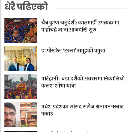
धेरै पढिएको
चैत्र कृष्ण चतुर्दशी: काठमाडौँ उपत्यकामा
पाहाँचह्रे जात्रा आजदेखि सुरु
डा.पोखरेल ‘टेस्ला’ समूहको प्रमुख
मटिहानी : बडा दशैँको अवसरमा निकालियो
कलश शोभा यात्रा
मधेश प्रदेशका सांसद सरोज अनामनगरबाट
पक्राउ