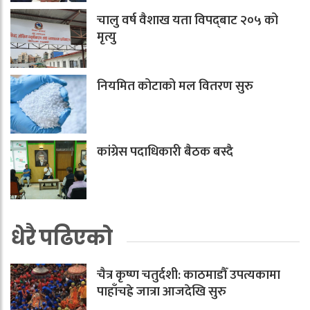
चालु वर्ष वैशाख यता विपद्‌बाट २०५ को
मृत्यु
नियमित कोटाको मल वितरण सुरु
कांग्रेस पदाधिकारी बैठक बस्दै
धेरै पढिएको
चैत्र कृष्ण चतुर्दशी: काठमाडौँ उपत्यकामा
पाहाँचह्रे जात्रा आजदेखि सुरु