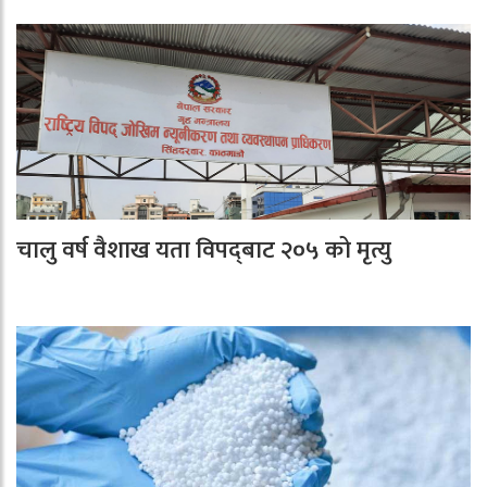
चालु वर्ष वैशाख यता विपद्‌बाट २०५ को मृत्यु