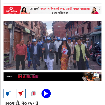
काठमाडौँ, जेठ १५ गते ।