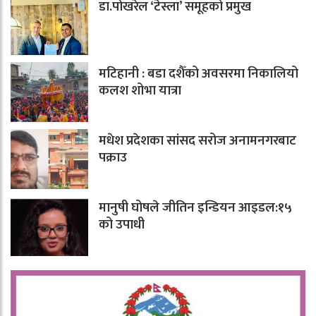
डा.पोखरेल ‘टेस्ला’ समूहको प्रमुख
मटिहानी : बडा दशैँको अवसरमा निकालियो
कलश शोभा यात्रा
मधेश प्रदेशका सांसद सरोज अनामनगरबाट
पक्राउ
मानुषी घोषले जीतिन इन्डियन आइडल:१५
को उपाधी