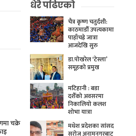
धेरै पढिएको
चैत्र कृष्ण चतुर्दशी:
काठमाडौँ उपत्यकामा
पाहाँचह्रे जात्रा
आजदेखि सुरु
डा.पोखरेल ‘टेस्ला’
समूहको प्रमुख
मटिहानी : बडा
दशैँको अवसरमा
निकालियो कलश
शोभा यात्रा
णमा चक्रे
मधेश प्रदेशका सांसद
फाइ
सरोज अनामनगरबाट