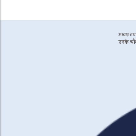
अध्यक्ष तथा 
एनके चाै