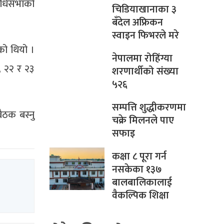
निधिसभाको
चिडियाखानाका ३
बँदेल अफ्रिकन
स्वाइन फिभरले मरे
एको थियो ।
नेपालमा रोहिंग्या
, २२ र २३
शरणार्थीको संख्या
५२६
सम्पत्ति शुद्धीकरणमा
ठक बस्नु
चक्रे मिलनले पाए
सफाइ
कक्षा ८ पूरा गर्न
नसकेका १३७
बालबालिकालाई
वैकल्पिक शिक्षा