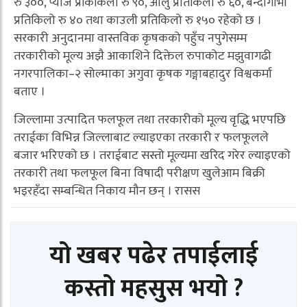
रु ३००, प्याज प्रकिकिलो रु ९०, आलु प्रतिकिलो रु ६०, बन्दागोभी
प्रतिकिलो रु ४० तथा काउली प्रतिकिलो रु १५० रहेको छ ।
सरकारी अनुदानमा वास्तविक कृषकको पहुँच नपुगेसम्म
तरकारीको मूल्य अझै आकाशिने दिक्तेल रुपाकोट मझुवागढी
नगरपालिका–२ सोल्माका अगुवा कृषक गङ्गाबहादुर विश्वकर्मा
बताए ।
जिल्लामा उत्पादित फलफूल तथा तरकारीको मूल्य वृद्धि भएपछि
तराईका विभिन्न जिल्लाबाट ल्याइएका तरकारी र फलफूलले
बजार भरिएको छ । तराईबाट सस्तो मूल्यमा खरिद गरेर ल्याइएको
तरकारी तथा फलफूल बिना विषादी परीक्षण खुलेआम बिक्री
भइरहँदा सम्बन्धित निकाय मौन छन् । रासस
यो खबर पढेर तपाईलाई
कस्तो महसुस भयो ?