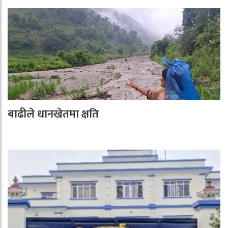
बाढीले धानखेतमा क्षति