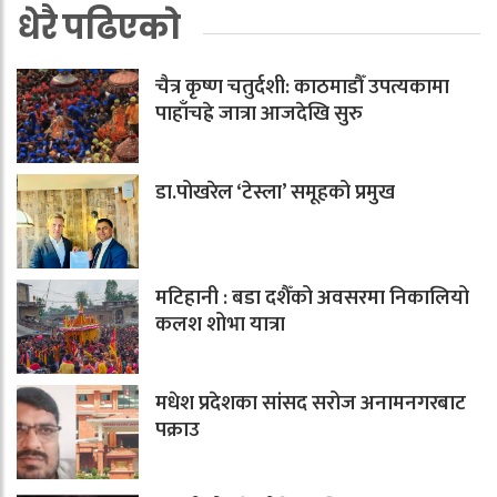
धेरै पढिएको
चैत्र कृष्ण चतुर्दशी: काठमाडौँ उपत्यकामा
पाहाँचह्रे जात्रा आजदेखि सुरु
डा.पोखरेल ‘टेस्ला’ समूहको प्रमुख
मटिहानी : बडा दशैँको अवसरमा निकालियो
कलश शोभा यात्रा
मधेश प्रदेशका सांसद सरोज अनामनगरबाट
पक्राउ