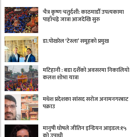
चैत्र कृष्ण चतुर्दशी: काठमाडौँ उपत्यकामा
पाहाँचह्रे जात्रा आजदेखि सुरु
डा.पोखरेल ‘टेस्ला’ समूहको प्रमुख
मटिहानी : बडा दशैँको अवसरमा निकालियो
कलश शोभा यात्रा
मधेश प्रदेशका सांसद सरोज अनामनगरबाट
पक्राउ
मानुषी घोषले जीतिन इन्डियन आइडल:१५
को उपाधी