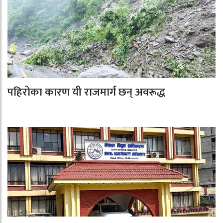
पहिरोका कारण यी राजमार्ग छन् अवरूद्ध