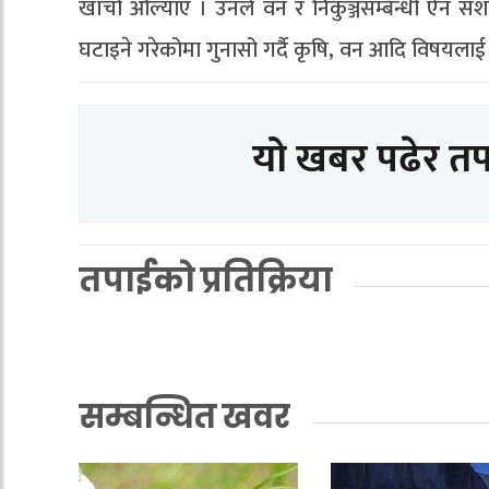
खाँचो औँल्याए । उनले वन र निकुञ्जसम्बन्धी ऐन संशो
घटाइने गरेकोमा गुनासो गर्दै कृषि, वन आदि विषयलाई प
यो खबर पढेर त
तपाईको प्रतिक्रिया
सम्बन्धित खवर