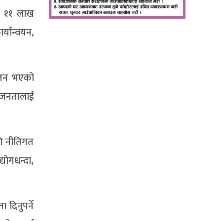
मा ११ लाख
्यान्वयन,
योजन भएको
 । जनतालाई
गि नीतिगत
योगधन्दा,
दिनुपर्ने