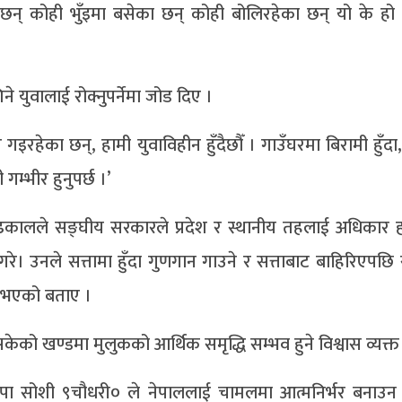
 छन् कोही भुँइमा बसेका छन् कोही बोलिरहेका छन् यो के ह
े युवालाई रोक्नुपर्नेमा जोड दिए ।
रहेका छन्, हामी युवाविहीन हुँदैछौँ । गाउँघरमा बिरामी हुँदा, मृ
म्भीर हुनुपर्छ ।’
रसाद ढकालले सङ्घीय सरकारले प्रदेश र स्थानीय तहलाई अधिकार ह
े। उनले सत्तामा हुँदा गुणगान गाउने र सत्ताबाट बाहिरिएपछि 
री भएको बताए ।
ो खण्डमा मुलुकको आर्थिक समृद्धि सम्भव हुने विश्वास व्यक्त 
ंसद रुपा सोशी ९चौधरी० ले नेपाललाई चामलमा आत्मनिर्भर बना