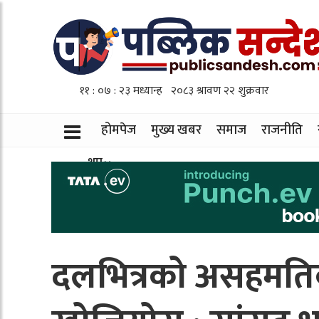
होमपेज
मुख्य खबर
समाज
राजनीति
थप
दलभित्रको असहमति