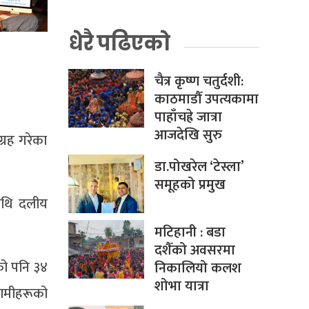
धेरै पढिएको
चैत्र कृष्ण चतुर्दशी:
काठमाडौँ उपत्यकामा
पाहाँचह्रे जात्रा
आजदेखि सुरु
्रह गरेका
डा.पोखरेल ‘टेस्ला’
समूहको प्रमुख
ाथि दलीय
मटिहानी : बडा
दशैँको अवसरमा
को पनि ३४
निकालियो कलश
शोभा यात्रा
 हामीहरूको