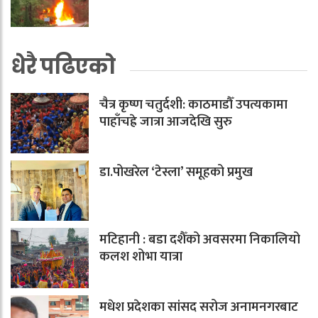
धेरै पढिएको
चैत्र कृष्ण चतुर्दशी: काठमाडौँ उपत्यकामा
पाहाँचह्रे जात्रा आजदेखि सुरु
डा.पोखरेल ‘टेस्ला’ समूहको प्रमुख
मटिहानी : बडा दशैँको अवसरमा निकालियो
कलश शोभा यात्रा
मधेश प्रदेशका सांसद सरोज अनामनगरबाट