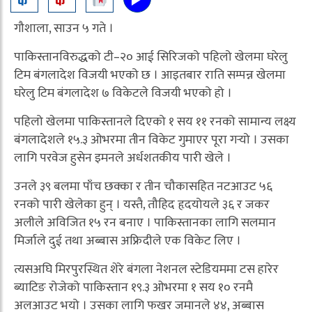
गौशाला, साउन ५ गते ।
पाकिस्तानविरुद्धको टी–२० आई सिरिजको पहिलो खेलमा घरेलु
टिम बंगलादेश विजयी भएको छ । आइतबार राति सम्पन्न खेलमा
घरेलु टिम बंगलादेश ७ विकेटले विजयी भएको हो ।
पहिलो खेलमा पाकिस्तानले दिएको १ सय ११ रनको सामान्य लक्ष्य
बंगलादेशले १५.३ ओभरमा तीन विकेट गुमाएर पूरा गर्‍यो । उसका
लागि परवेज हुसेन इमनले अर्धशतकीय पारी खेले ।
उनले ३९ बलमा पाँच छक्का र तीन चौकासहित नटआउट ५६
रनको पारी खेलेका हुन् । यस्तै, तौहिद हृदयोयले ३६ र जकर
अलीले अविजित १५ रन बनाए । पाकिस्तानका लागि सलमान
मिर्जाले दुई तथा अब्बास अफ्रिदीले एक विकेट लिए ।
त्यसअघि मिरपुरस्थित शेरे बंगला नेशनल स्टेडियममा टस हारेर
ब्याटिङ रोजेको पाकिस्तान १९.३ ओभरमा १ सय १० रनमै
अलआउट भयो । उसका लागि फखर जमानले ४४, अब्बास