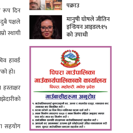
पक्राउ
म रूप दिन
मानुषी घोषले जीतिन
ुबै पक्षले
इन्डियन आइडल:१५
रो स्थायी
को उपाधी
िव हावर्ड
एको हो।
हस्ताक्षर
ाझेदारीको
्रमा सहयोग