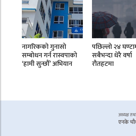
नागरिकको गुनासो
पछिल्लो २४ घण्टा
सम्बोधन गर्न रास्वपाको
सबैभन्दा धेरै वर्षा
‘हामी सुन्छौं’ अभियान
रौतहटमा
अध्यक्ष तथा 
एनके चाै