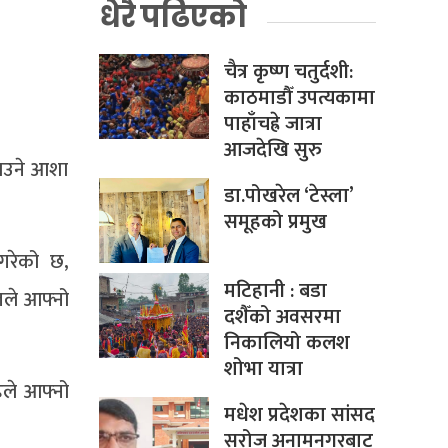
धेरै पढिएको
चैत्र कृष्ण चतुर्दशी:
काठमाडौँ उपत्यकामा
पाहाँचह्रे जात्रा
आजदेखि सुरु
ढाउने आशा
डा.पोखरेल ‘टेस्ला’
समूहको प्रमुख
 गरेको छ,
मटिहानी : बडा
जले आफ्नो
दशैँको अवसरमा
निकालियो कलश
शोभा यात्रा
िले आफ्नो
मधेश प्रदेशका सांसद
सरोज अनामनगरबाट