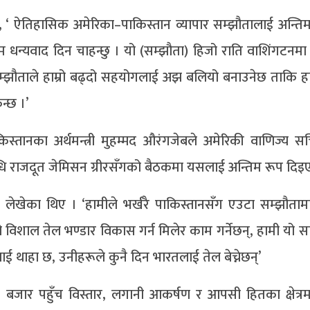
्, ‘ ऐतिहासिक अमेरिका–पाकिस्तान व्यापार सम्झौतालाई अन्ति
गि म धन्यवाद दिन चाहन्छु । यो (सम्झौता) हिजो राति वाशिंगटनमा द
झौताले हाम्रो बढ्दो सहयोगलाई अझ बलियो बनाउनेछ ताकि हाम्
न्छ ।’
स्तानका अर्थमन्त्री मुहम्मद औरंगजेबले अमेरिकी वाणिज्य सच
िधि राजदूत जेमिसन ग्रीरसँगको बैठकमा यसलाई अन्तिम रूप दिइ
ा लेखेका थिए । ‘हामीले भर्खरै पाकिस्तानसँग एउटा सम्झौतामा 
ो विशाल तेल भण्डार विकास गर्न मिलेर काम गर्नेछन्, हामी यो स
कसलाई थाहा छ, उनीहरूले कुनै दिन भारतलाई तेल बेच्नेछन्’
द्र्धन, बजार पहुँच विस्तार, लगानी आकर्षण र आपसी हितका क्षेत