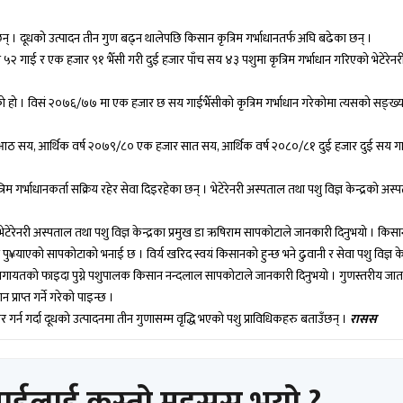
। दूधको उत्पादन तीन गुण बढ्न थालेपछि किसान कृत्रिम गर्भाधानतर्फ अघि बढेका छन् ।
 ५२ गाई र एक हजार ९१ भैँसी गरी दुई हजार पाँच सय ४३ पशुमा कृत्रिम गर्भाधान गरिएको भेटेरेन
को हो । विसं २०७६/७७ मा एक हजार छ सय गाईभैँसीको कृत्रिम गर्भाधान गरेकोमा त्यसको सङ्ख्य
ठ सय, आर्थिक वर्ष २०७९/८० एक हजार सात सय, आर्थिक वर्ष २०८०/८१ दुई हजार दुई सय ग
िम गर्भाधानकर्ता सक्रिय रहेर सेवा दिइरहेका छन् । भेटेरेनरी अस्पताल तथा पशु विज्ञ केन्द्रको अस
 भेटेरेनरी अस्पताल तथा पशु विज्ञ केन्द्रका प्रमुख डा ऋषिराम सापकोटाले जानकारी दिनुभयो । कि
ान पु¥याएको सापकोटाको भनाई छ । विर्य खरिद स्वयं किसानको हुन्छ भने ढुवानी र सेवा पशु विज्ञ केन
बचत लगायतको फाइदा पुग्ने पशुपालक किसान नन्दलाल सापकोटाले जानकारी दिनुभयो । गुणस्तरीय जा
न प्राप्त गर्ने गरेको पाइन्छ ।
ार गर्न गर्दा दूधको उत्पादनमा तीन गुणासम्म वृद्धि भएको पशु प्राविधिकहरु बताउँछन् ।
रासस
पाईलाई कस्तो महसुस भयो ?