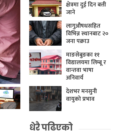
क्षेत्रमा दुई दिन बत्ती
जाने
लागुऔषधसहित
विभिन्न स्थानबाट २०
जना पक्राउ
माङसेबुङका ११
विद्यालयमा लिम्बू र
वान्तवा भाषा
अनिवार्य
देशभर मनसुनी
वायुको प्रभाव
धेरै पढिएको