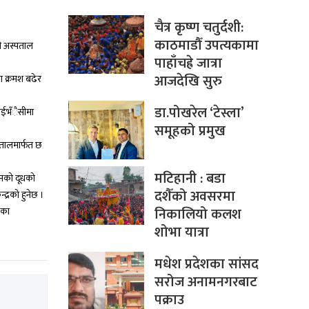
चैत्र कृष्ण चतुर्दशी:
काठमाडौँ उपत्यकामा
री अस्पताल
पाहाँचह्रे जात्रा
आजदेखि सुरु
ा क्रमश बढेर
डा.पोखरेल ‘टेस्ला’
ाईभँैसीमा
समूहको प्रमुख
्पतालमार्फत छ
मटिहानी : बडा
सानको दूधको
दशैँको अवसरमा
्द्रको हुनेछ ।
निकालियो कलश
तका
शोभा यात्रा
मधेश प्रदेशका सांसद
सरोज अनामनगरबाट
पक्राउ