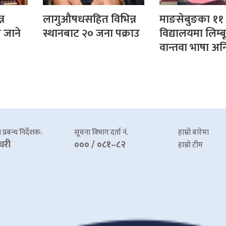
्न
लागुऔषधसहित विभिन्न
माङसेबुङका ११
ती जाने
स्थानबाट २० जना पक्राउ
विद्यालयमा लिम्बू
वान्तवा भाषा अनि
प्रबन्ध निर्देशक:
सूचना विभाग दर्ता नं.
हाम्रो बारेमा
धरी
००० / ०८१–८२
हाम्रो टीम