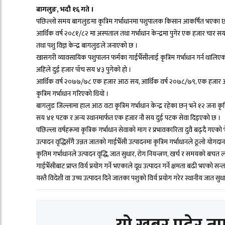
बागलुङ, भदौ १६ गते ।
पछिल्लो समय बागलुङमा कृत्रिम गर्भाधानमा पशुपालक किसान आकर्षित भएका छन् 
आर्थिक वर्ष २०८१/८२ मा अस्पताल तथा गर्भाधान केन्द्रमा पुगेर एक हजार चार सय
तथा पशु विज्ञ केन्द्र बागलुङले जनाएको छ ।
खासगरी व्यावसायिक पशुपालन फर्मका गाईभैँसीलाई कृत्रिम गर्भाधान गर्न थालिए
अहिले दुई हजार पाँच सय ४३ पुगेको हो ।
आर्थिक वर्ष २०७७/७८ एक हजार आठ सय, आर्थिक वर्ष २०७८/७९, एक हजार आ
कृत्रिम गर्भाधान गरिएको थियो ।
बागलुङ जिल्लामा हाल आठ वटा कृत्रिम गर्भाधान केन्द्र रहेका छन् भने १२ जना कृत्र
सय ४१ पटक र अन्य स्थानमार्फत एक हजार नौ सय दुई पटक सेवा दिइएको छ ।
पछिल्ला वर्षहरूमा कृत्रिक गर्भाधान सेवाको माग र प्रभावकारिता दुवै बढ्दै गएको
उत्पादन वृद्धिसँगै उन्नत जातको गाईभैँसी उत्पादनमा कृत्रिम गर्भाधानले ठूलो योगद
कृतिम गर्भाधानले उत्पादन वृद्धि, जात सुधार, रोग नियन्त्रण, खर्च र समयको 
गाईभैँसीबाट प्राप्त विर्य प्रयोग गर्ने भएकाले दूध उत्पादन गर्ने क्षमता बढी भएको सन्ता
यस्तै विदेशी वा उच्च उत्पादन दिने जातका पशुको विर्य प्रयोग गरेर स्थानीय जात सुध
यो खबर पढेर त