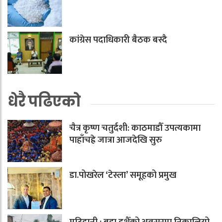
कांग्रेस पदाधिकारी बैठक बस्दै
धेरै पढिएको
चैत्र कृष्ण चतुर्दशी: काठमाडौँ उपत्यकामा
पाहाँचह्रे जात्रा आजदेखि सुरु
डा.पोखरेल ‘टेस्ला’ समूहको प्रमुख