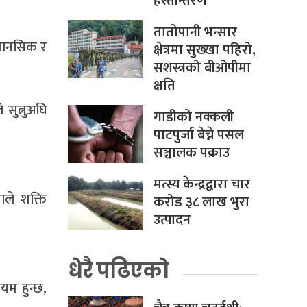
हस्तान्तरण
तातोपानी भन्सार
े मानसिक र
क्षेत्रमा सुख्खा पहिरो,
सशस्त्रको बीओपीमा
क्षति
सुत्नुअघि
गाडीको नक्कली
पाटपुर्जा बेच्ने पसल
सञ्चालक पक्राउ
मत्स्य केन्द्रद्वारा चार
ाले शक्ति
करोड ३८ लाख भुरा
उत्पादन
धेरै पढिएको
ियम हुन्छ,