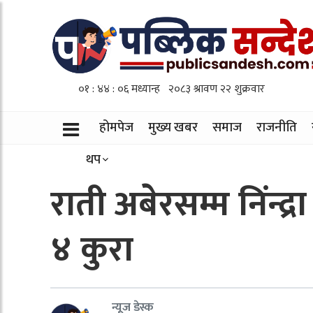
होमपेज
मुख्य खबर
समाज
राजनीति
थप
राती अबेरसम्म निंन्द
४ कुरा
न्यूज डेस्क