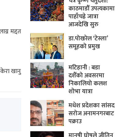
चैत्र कृष्ण चतुर्दशी:
काठमाडौँ उपत्यकामा
पाहाँचह्रे जात्रा
आजदेखि सुरु
ाग्न मद्दत
डा.पोखरेल ‘टेस्ला’
समूहको प्रमुख
मटिहानी : बडा
 केरा खानु
दशैँको अवसरमा
निकालियो कलश
शोभा यात्रा
मधेश प्रदेशका सांसद
सरोज अनामनगरबाट
पक्राउ
मानुषी घोषले जीतिन