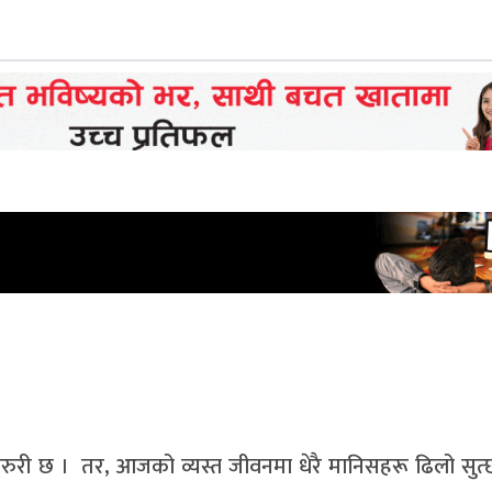
नु जरुरी छ । तर, आजको व्यस्त जीवनमा धेरै मानिसहरू ढिलो सुत्