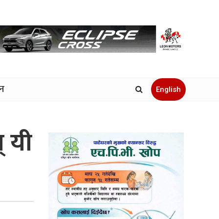
जन
English
् यी