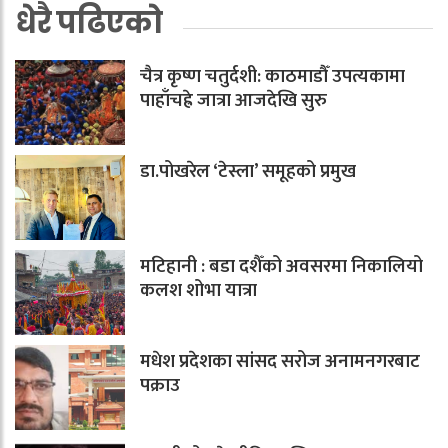
धेरै पढिएको
चैत्र कृष्ण चतुर्दशी: काठमाडौँ उपत्यकामा
पाहाँचह्रे जात्रा आजदेखि सुरु
डा.पोखरेल ‘टेस्ला’ समूहको प्रमुख
मटिहानी : बडा दशैँको अवसरमा निकालियो
कलश शोभा यात्रा
मधेश प्रदेशका सांसद सरोज अनामनगरबाट
पक्राउ