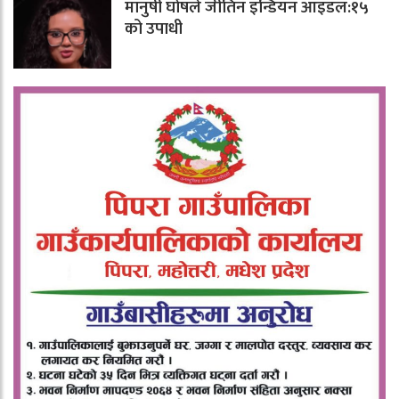
मानुषी घोषले जीतिन इन्डियन आइडल:१५
को उपाधी