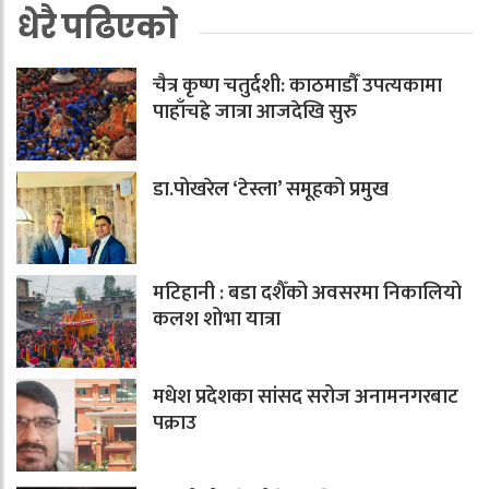
धेरै पढिएको
चैत्र कृष्ण चतुर्दशी: काठमाडौँ उपत्यकामा
पाहाँचह्रे जात्रा आजदेखि सुरु
डा.पोखरेल ‘टेस्ला’ समूहको प्रमुख
मटिहानी : बडा दशैँको अवसरमा निकालियो
कलश शोभा यात्रा
मधेश प्रदेशका सांसद सरोज अनामनगरबाट
पक्राउ