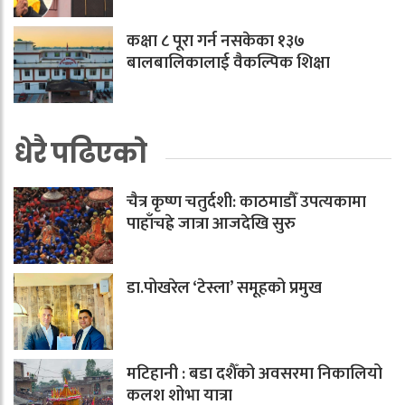
कक्षा ८ पूरा गर्न नसकेका १३७
बालबालिकालाई वैकल्पिक शिक्षा
धेरै पढिएको
चैत्र कृष्ण चतुर्दशी: काठमाडौँ उपत्यकामा
पाहाँचह्रे जात्रा आजदेखि सुरु
डा.पोखरेल ‘टेस्ला’ समूहको प्रमुख
मटिहानी : बडा दशैँको अवसरमा निकालियो
कलश शोभा यात्रा