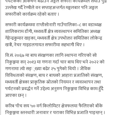
पर्यटकको आकर्षण बढाउन जङ्गल सफारी कार्यक्रमले सघाउ पुग्ने
उल्लेख गर्दै रेग्मीले वन सप्ताहअन्तर्गत मङ्गलबार पनि जङ्गल
सफारीको कार्यक्रम रहेको बताए ।
सफारी कार्यक्रममा राप्तीसोनारी गाउँपालिका–८ का वडाध्यक्ष
शालिकराम डाँगी, मध्यवर्ती क्षेत्र व्यवस्थापन समितिका अध्यक्ष
गेहेन्द्रकुमार खड्का, मध्यवर्ती क्षेत्र उपभोक्ता समितिका लोकेन्द्र
खत्री, नेचर गाइडलगायत सफारीमा सहभागी थिए ।
वि.सं. २०६७ मा बाघ संरक्षणका लागि स्थापना गरिएको सो
निकुञ्जमा सन् २०१३ मा गणना गर्दा चार बाघ थिए भने २०२२ को
गणनामा त्यो सङ््ख्या बढेर २५ पुगेको थियो । जैविक
विविधताको संरक्षण, बाघ र बाघको आहारा प्रजातिको संरक्षण,
मध्यवर्ती क्षेत्रका प्राकृतिक स्रोतको नियमन र व्यवस्थापन तथा
पर्यटनको प्रवर्द्धन गर्ने उद्देश्य अनुरुप निकुञ्जमा विभिन्न काम हुँदै
आएका छन् ।
करिब पाँच सय ५० वर्ग किलोमिटर क्षेत्रफलमा फैलिएको बाँके
निकुञ्जमा स्तनधारी जनावार र चराका विभिन्न प्रजाति पाइन्छन् ।