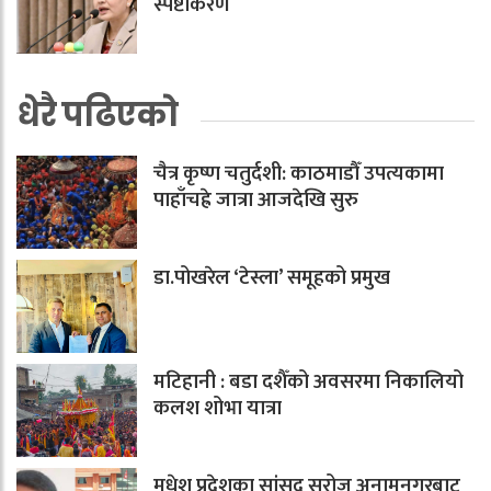
स्पष्टीकरण
धेरै पढिएको
चैत्र कृष्ण चतुर्दशी: काठमाडौँ उपत्यकामा
पाहाँचह्रे जात्रा आजदेखि सुरु
डा.पोखरेल ‘टेस्ला’ समूहको प्रमुख
मटिहानी : बडा दशैँको अवसरमा निकालियो
कलश शोभा यात्रा
मधेश प्रदेशका सांसद सरोज अनामनगरबाट