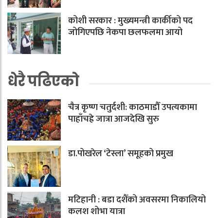
कोशी सरकार : मुख्यमन्त्री कार्कीको पद
जोगिएपछि नेकपा छलफलमा आयो
धेरै पढिएको
चैत्र कृष्ण चतुर्दशी: काठमाडौँ उपत्यकामा
पाहाँचह्रे जात्रा आजदेखि सुरु
डा.पोखरेल ‘टेस्ला’ समूहको प्रमुख
मटिहानी : बडा दशैँको अवसरमा निकालियो
कलश शोभा यात्रा