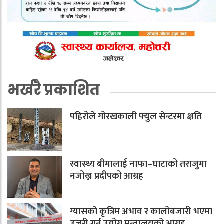
भर्खरै प्रकाशित
पहिरोले गोरखकाली फ्युल सेन्टरमा क्षति
स्वास्थ्य बीमालाई नाफा–घाटाको तराजुमा
नजोख्न प्रदीपको आग्रह
ग्यासको कृत्रिम अभाव र कालोबजारी भएमा
उजुरी गर्न उद्योग मन्त्रालयको आग्रह