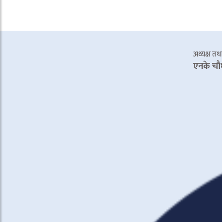
अध्यक्ष तथा 
एनके चाै