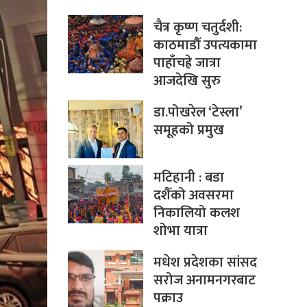
चैत्र कृष्ण चतुर्दशी:
काठमाडौँ उपत्यकामा
पाहाँचह्रे जात्रा
आजदेखि सुरु
डा.पोखरेल ‘टेस्ला’
समूहको प्रमुख
मटिहानी : बडा
दशैँको अवसरमा
निकालियो कलश
शोभा यात्रा
मधेश प्रदेशका सांसद
सरोज अनामनगरबाट
पक्राउ