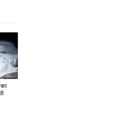
हेका
यो