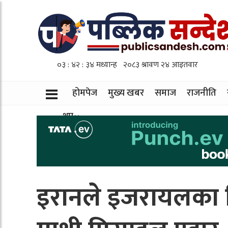
होमपेज
मुख्य खबर
समाज
राजनीति
थप
इरानले इजरायलका ब