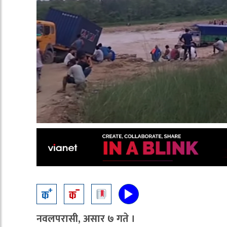
नवलपरासी, असार ७ गते ।