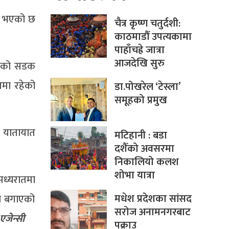
ने भएको छ
चैत्र कृष्ण चतुर्दशी:
काठमाडौँ उपत्यकामा
पाहाँचह्रे जात्रा
आजदेखि सुरु
ुगेको सडक
ममा रहेको
डा.पोखरेल ‘टेस्ला’
समूहको प्रमुख
ै यातायात
मटिहानी : बडा
दशैँको अवसरमा
निकालियो कलश
शोभा यात्रा
मध्यरातमा
मधेश प्रदेशका सांसद
ले बगाएको
सरोज अनामनगरबाट
 एजेन्सी
पक्राउ