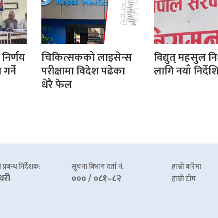
निर्णय
चिकित्सकको लाइसेन्स
विद्युत् महसुल न
र्ने
परीक्षामा विदेश पढेका
लागि नयाँ निर्दे
धेरै फेल
प्रबन्ध निर्देशक:
सूचना विभाग दर्ता नं.
हाम्रो बारेमा
धरी
००० / ०८१–८२
हाम्रो टीम