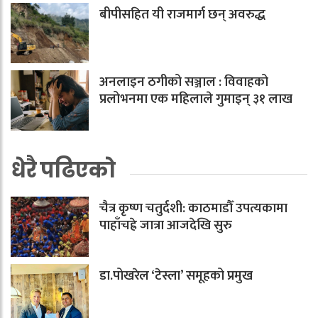
बीपीसहित यी राजमार्ग छन् अवरुद्ध
अनलाइन ठगीको सञ्जाल : विवाहको
प्रलोभनमा एक महिलाले गुमाइन् ३१ लाख
धेरै पढिएको
चैत्र कृष्ण चतुर्दशी: काठमाडौँ उपत्यकामा
पाहाँचह्रे जात्रा आजदेखि सुरु
डा.पोखरेल ‘टेस्ला’ समूहको प्रमुख