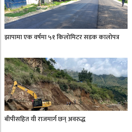
झापामा एक वर्षमा ५१ किलोमिटर सडक कालोपत्र
बीपीसहित यी राजमार्ग छन् अवरुद्ध