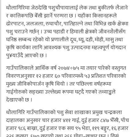
धौलागिरिमा जेठदेखि पशुचौपायालाई लेक तथा बुकीतर्फ लैजाने
र कात्तिकपछि बेँसी झार्ने परम्परा छ । यहाँका किसानहरूले
ढोरपाटन, जलजला, रुघाचौर, पातिहाल्ने तथा विभिन्न खर्क क्षेत्रमा
पशु चराउने गर्छन् । उच्च पहाडी र हिमाली क्षेत्रको जीवनशैलीसँग
घनिष्ठ सम्बन्ध रहेको यो प्रणालीले दूध, घ्यू, दही, मोही, मासु तथा
कृषि कार्यका लागि आवश्यक पशु उत्पादनमा महत्वपूर्ण योगदान
पु¥याउँदै आएको छ ।
गाउँपालिकाले आर्थिक वर्ष २०७४÷७५ मा तयार पारेको वस्तुगत
विवरणअनुसार १२ हजार ६० परिवारमध्ये ५३ प्रतिशत परिवारको
मुख्य जीविकोपार्जन कृषि थियो । तर पछिल्ला वर्षहरूमा
गाईगोरुको सङ्ख्या उल्लेख्य रूपमा घट्दै गएको तथ्याङ्कले
देखाएको छ ।
धौलागिरि गाउँपालिकाको पशु सेवा शाखाका प्रमुख चन्द्रकला
दाहालका अनुसार चार हजार ४११ गाई, दुई हजार ८४७ भैँसी, पाँच
हजार ९८६ बाख्रा, दुई हजार एक सय ९५ भेडा, ११९ बङ्गुर, १६ हजार
२२६ कुखुरा, ६७० खरायो तथा २६६ घोडा–खच्चर छन् । विसं