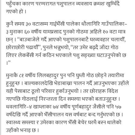
पहुँचका कारण परम्परागत पशुपालन व्यवसाय क्रमशः खुम्चिँदै
गएको हो ।
कुनै समय ३० वटासम्म गाईभैँसी पालेका धौलागिरि गाउँपालिका–
३ मुनाका ६० वर्षीय यामप्रसाद पुनको गोठमा अहिले १० वटा मात्र
छन् । “बाउबाजेले गर्दै आएको पशुपालनबाटै घरव्यवहार चलायौँ,
छोराछोरी पढायौँ”, पुनले भन्नुभयो, “तर उमेर बढ्दै जाँदा गोठ
लिएर लेकबेँसी गर्न कठिन भएकाले पशु सङ्ख्या घटाउनुपरेको छ
।”
मुनाकै ८१ वर्षीय लिलबहादुर पुन पनि घुम्ती गोठ छोड्ने तयारीमा
हुनुहुन्छ । बाल्यकालदेखि भेडाबाख्रा पालन गर्दै आउनुभएका उहाँले
यही पेसाबाट ठूलो परिवार हुर्काउनुभयो । तर छोराहरू विदेश
गएपछि गोठलाई निरन्तरता दिन समस्या भएको बताउनुहुन्छ ।
धवलागिरि–४ खाम्लाका ७४ वर्षीय पूर्णबहादुर जैसीले पनि ५७
वर्षदेखि गर्दै आएको भैँसीपालन यस वर्षबाट बन्द गर्नुभएको छ ।
स्वास्थ्य समस्या र उमेरका कारण भैँसी बेचेर घरमै बस्न थालेको
उहाँको भनाइ छ ।